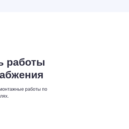
ь работы
набжения
-монтажные работы по
лях.