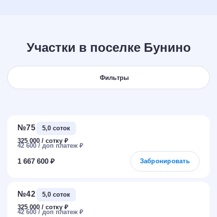
Участки в поселке Бунино
Фильтры
№75
5,0 соток
325 000
₽
42 600
₽
1 667 600 ₽
Забронировать
№42
5,0 соток
325 000
₽
42 600
₽