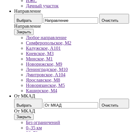
ИЖС
Дачный участок
Направление
Выбрать
Очистить
Направление
Закрыть
Любое направление
Симферопольское, М2
Калужское, А101
Киевское, М3
Минское, М1
Новорижское, М9
Ленинградское, М10
Дмитровское, А104
Ярославское, М8
Новорязанское, М5
Каширское, М4
От МКАД
Выбрать
Очистить
От МКАД
Закрыть
Без ограничений
0–35 км