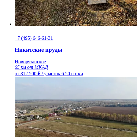
+7 (495) 646-61-31
Никитские пруды
Новорязанское
65 км от МКАД
от 812 500 ₽
/
участок 6.50 сотки