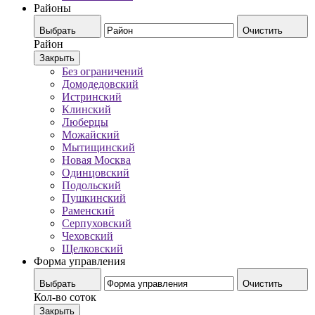
Районы
Выбрать
Очистить
Район
Закрыть
Без ограничений
Домодедовский
Истринский
Клинский
Люберцы
Можайский
Мытищинский
Новая Москва
Одинцовский
Подольский
Пушкинский
Раменский
Серпуховский
Чеховский
Щелковский
Форма управления
Выбрать
Очистить
Кол-во соток
Закрыть