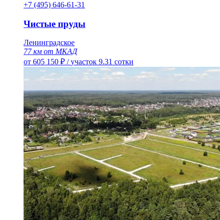
+7 (495) 646-61-31
Чистые пруды
Ленинградское
77 км от МКАД
от 605 150 ₽
/
участок 9.31 сотки