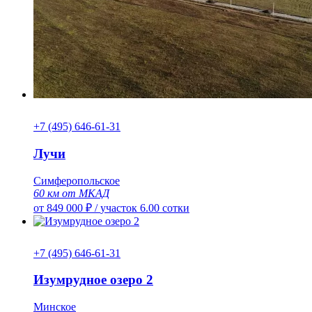
+7 (495) 646-61-31
Лучи
Симферопольское
60 км от МКАД
от 849 000 ₽
/
участок 6.00 сотки
+7 (495) 646-61-31
Изумрудное озеро 2
Минское