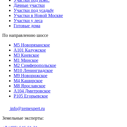
Участки под ИЖС
Дачные участки
Участки под усадьбу
Участки в Новой Москве
Участки у леса
Готовые дома
По направлению шоссе
М5
Новорязанское
A101
Калужское
М3
Киевское
М1
Минское
М2
Симферопольское
М10
Ленинградское
М9
Новорижское
М4
Каширское
М8
Ярославское
A104
Дмитровское
P105
Егорьевское
info@zemexpert.ru
Земельные эксперты: