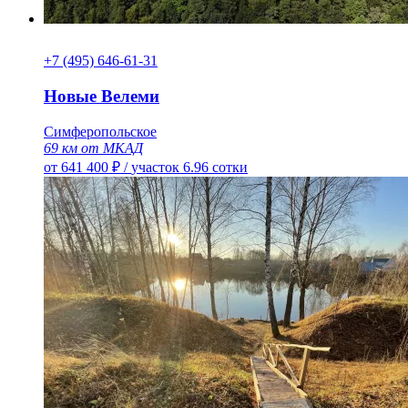
+7 (495) 646-61-31
Новые Велеми
Симферопольское
69 км от МКАД
от 641 400 ₽
/
участок 6.96 сотки