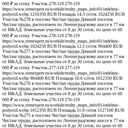
000 ₽ за сотку.
Участок-279-119
279-119
https://www.zemexpert.ru/workdir/realty_maps_info/01/otdelniy-
podyezd.webp
1216350
RUB
Площадь
14.3
соток
1024250
RUB
Участок №278 в поселке Чистые пруды
Дачный поселок
Чистые пруды, расположен по Ленинградскому шоссе в 77 км
от МКАД. Земельные участки от 8 до 30 соток, по цене от 60
000 ₽ за сотку.
Участок-278-119
278-119
https://www.zemexpert.ru/workdir/realty_maps_info/01/otdelniy-
podyezd.webp
1024250
RUB
Площадь
12.1
соток
904400
RUB
Участок №277 в поселке Чистые пруды
Дачный поселок
Чистые пруды, расположен по Ленинградскому шоссе в 77 км
от МКАД. Земельные участки от 8 до 30 соток, по цене от 60
000 ₽ за сотку.
Участок-277-119
277-119
https://www.zemexpert.ru/workdir/realty_maps_info/01/otdelniy-
podyezd.webp
904400
RUB
Площадь
10.6
соток
1012350
RUB
Участок №276 в поселке Чистые пруды
Дачный поселок
Чистые пруды, расположен по Ленинградскому шоссе в 77 км
от МКАД. Земельные участки от 8 до 30 соток, по цене от 60
000 ₽ за сотку.
Участок-276-119
276-119
https://www.zemexpert.ru/workdir/realty_maps_info/01/otdelniy-
podyezd.webp
1012350
RUB
Площадь
11.9
соток
1127100
RUB
Участок №275 в поселке Чистые пруды
Дачный поселок
Чистые пруды, расположен по Ленинградскому шоссе в 77 км
от МКАД. Земельные участки от 8 до 30 соток, по цене от 60