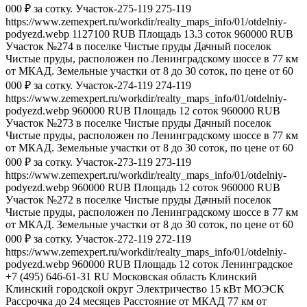
000 ₽ за сотку.
Участок-275-119
275-119
https://www.zemexpert.ru/workdir/realty_maps_info/01/otdelniy-
podyezd.webp
1127100
RUB
Площадь
13.3
соток
960000
RUB
Участок №274 в поселке Чистые пруды
Дачный поселок
Чистые пруды, расположен по Ленинградскому шоссе в 77 км
от МКАД. Земельные участки от 8 до 30 соток, по цене от 60
000 ₽ за сотку.
Участок-274-119
274-119
https://www.zemexpert.ru/workdir/realty_maps_info/01/otdelniy-
podyezd.webp
960000
RUB
Площадь
12
соток
960000
RUB
Участок №273 в поселке Чистые пруды
Дачный поселок
Чистые пруды, расположен по Ленинградскому шоссе в 77 км
от МКАД. Земельные участки от 8 до 30 соток, по цене от 60
000 ₽ за сотку.
Участок-273-119
273-119
https://www.zemexpert.ru/workdir/realty_maps_info/01/otdelniy-
podyezd.webp
960000
RUB
Площадь
12
соток
960000
RUB
Участок №272 в поселке Чистые пруды
Дачный поселок
Чистые пруды, расположен по Ленинградскому шоссе в 77 км
от МКАД. Земельные участки от 8 до 30 соток, по цене от 60
000 ₽ за сотку.
Участок-272-119
272-119
https://www.zemexpert.ru/workdir/realty_maps_info/01/otdelniy-
podyezd.webp
960000
RUB
Площадь
12
соток
Ленинградское
+7 (495) 646-61-31
RU
Московская область
Клинский
Клинский городской округ
Электричество
15 кВт МОЭСК
Рассрочка
до 24 месяцев
Расстояние от МКАД
77 км от