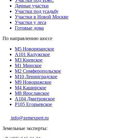
Участки под ИЖС
Дачные участки
Участки под усадьбу
Участки в Новой Москве
Участки у леса
Готовые дома
По направлению шоссе
М5
Новорязанское
A101
Калужское
М3
Киевское
М1
Минское
М2
Симферопольское
М10
Ленинградское
М9
Новорижское
М4
Каширское
М8
Ярославское
A104
Дмитровское
P105
Егорьевское
info@zemexpert.ru
Земельные эксперты: