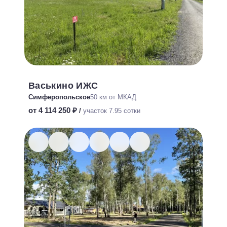
Васькино ИЖС
Симферопольское
50 км от МКАД
от 4 114 250 ₽
/
участок 7.95 сотки