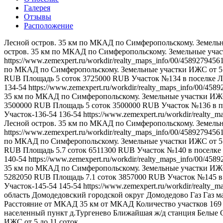
Галерея
Отзывы
Расположение
Лесной остров. 35 км по МКАД по Симферопольскому. Земельн
остров. 35 км по МКАД по Симферопольскому. Земельные учас
https://www.zemexpert.ru/workdir/realty_maps_info/00/458927945
по МКАД по Симферопольскому. Земельные участки ИЖС от 5 
RUB
Площадь
5
соток
3725000
RUB
Участок №134 в поселке Л
134-54
https://www.zemexpert.ru/workdir/realty_maps_info/00/45
35 км по МКАД по Симферопольскому. Земельные участки ИЖС 
3500000
RUB
Площадь
5
соток
3500000
RUB
Участок №136 в п
Участок-136-54
136-54
https://www.zemexpert.ru/workdir/realty
Лесной остров. 35 км по МКАД по Симферопольскому. Земельн
https://www.zemexpert.ru/workdir/realty_maps_info/00/458927945
по МКАД по Симферопольскому. Земельные участки ИЖС от 5 
RUB
Площадь
5.7
соток
6511300
RUB
Участок №140 в поселке
140-54
https://www.zemexpert.ru/workdir/realty_maps_info/00/45
35 км по МКАД по Симферопольскому. Земельные участки ИЖС 
5282050
RUB
Площадь
7.1
соток
3857000
RUB
Участок №145 в
Участок-145-54
145-54
https://www.zemexpert.ru/workdir/realty
область
Домодедовский
городской округ Домодедово
Газ
Газ м
Расстояние от МКАД
35 км от МКАД
Количество участков
169
населенный пункт
д.Тургенево
Ближайшая ж/д станция
Белые 
ИЖС
от 5 до 11 соток