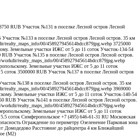
3750
RUB
Участок №131 в поселке Лесной остров
Лесной
B
Участок №133 в поселке Лесной остров
Лесной остров. 35 км
dir/realty_maps_info/00/458927945614bdcc879jpg.webp
3725000
му. Земельные участки ИЖС от 5 до 11 соток
Участок-134-54
0
RUB
Участок №135 в поселке Лесной остров
Лесной остров.
u/workdir/realty_maps_info/00/458927945614bdcc879jpg.webp
опольскому. Земельные участки ИЖС от 5 до 11 соток
5
соток
3500000
RUB
Участок №137 в поселке Лесной остров
Участок №138 в поселке Лесной остров
Лесной остров. 35 км
dir/realty_maps_info/00/458927945614bdcc879jpg.webp
3969000
кому. Земельные участки ИЖС от 5 до 11 соток
Участок-140-54
50
RUB
Участок №141 в поселке Лесной остров
Лесной остров.
u/workdir/realty_maps_info/00/458927945614bdcc879jpg.webp
еропольскому. Земельные участки ИЖС от 5 до 11 соток
5.5
соток
Симферопольское
+7 (495) 646-61-31
RU
Московская
опасность
Ограждение по периметру
Озеленение
Парковая зона
уг Домодедово
Расстояние до райцентра
4 км
Ближайший
ое (М2)