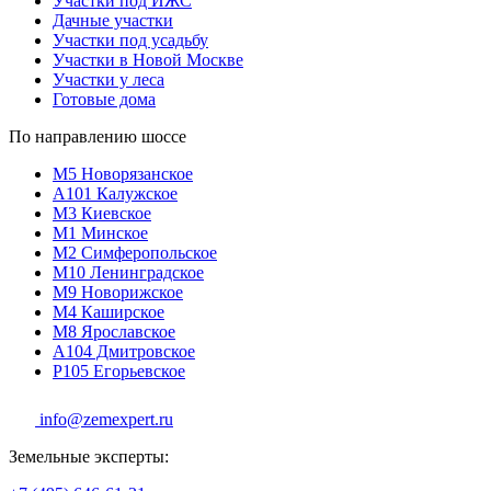
Участки под ИЖС
Дачные участки
Участки под усадьбу
Участки в Новой Москве
Участки у леса
Готовые дома
По направлению шоссе
М5
Новорязанское
A101
Калужское
М3
Киевское
М1
Минское
М2
Симферопольское
М10
Ленинградское
М9
Новорижское
М4
Каширское
М8
Ярославское
A104
Дмитровское
P105
Егорьевское
info@zemexpert.ru
Земельные эксперты: