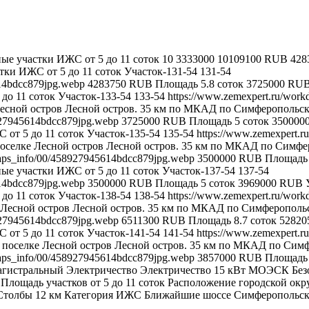
ые участки ИЖС от 5 до 11 соток
10
3333000
10109100
RUB
428
тки ИЖС от 5 до 11 соток
Участок-131-54
131-54
614bdcc879jpg.webp
4283750
RUB
Площадь
5.8
соток
3725000
RU
до 11 соток
Участок-133-54
133-54
https://www.zemexpert.ru/work
есной остров
Лесной остров. 35 км по МКАД по Симферопольско
8927945614bdcc879jpg.webp
3725000
RUB
Площадь
5
соток
350000
от 5 до 11 соток
Участок-135-54
135-54
https://www.zemexpert.r
оселке Лесной остров
Лесной остров. 35 км по МКАД по Симфер
_maps_info/00/458927945614bdcc879jpg.webp
3500000
RUB
Площадь
ые участки ИЖС от 5 до 11 соток
Участок-137-54
137-54
614bdcc879jpg.webp
3500000
RUB
Площадь
5
соток
3969000
RUB
до 11 соток
Участок-138-54
138-54
https://www.zemexpert.ru/work
 Лесной остров
Лесной остров. 35 км по МКАД по Симферопольс
8927945614bdcc879jpg.webp
6511300
RUB
Площадь
8.7
соток
52820
от 5 до 11 соток
Участок-141-54
141-54
https://www.zemexpert.r
 поселке Лесной остров
Лесной остров. 35 км по МКАД по Симф
_maps_info/00/458927945614bdcc879jpg.webp
3857000
RUB
Площадь
агистральный
Электричество
Электричество 15 кВт МОЭСК
Без
Площадь участков
от 5 до 11 соток
Расположение
городской окр
Столбы 12 км
Категория
ИЖС
Ближайшие шоссе
Симферопольск