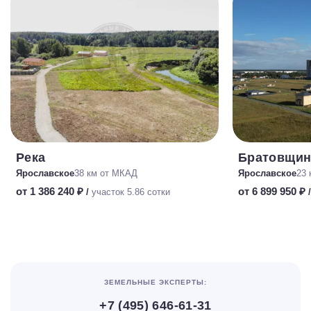
Река
Братовщин
Ярославское
38 км от МКАД
Ярославское
23 
от 1 386 240 ₽
от 6 899 950 ₽
/
участок 5.86 сотки
ЗЕМЕЛЬНЫЕ ЭКСПЕРТЫ:
+7 (495) 646-61-31