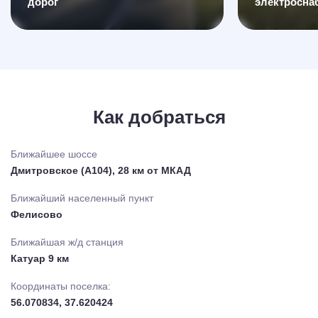
дорог
электросна
Как добраться
Ближайшее шоссе
Дмитровское (А104), 28 км от МКАД
Ближайший населенный пункт
Фелисово
Ближайшая ж/д станция
Катуар 9 км
Координаты поселка:
56.070834, 37.620424