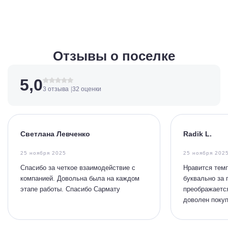
Отзывы о поселке
5,0
3 отзыва
32 оценки
Светлана Левченко
Radik L.
25 ноября 2025
25 ноября 202
Спасибо за четкое взаимодействие с
Нравится темп
компанией. Довольна была на каждом
буквально за 
этапе работы. Спасибо Сармату
преображается
доволен покуп