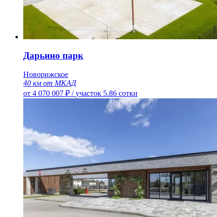
Дарьино парк
Новорижское
40 км от МКАД
от 4 070 007 ₽
/
участок 5.86 сотки