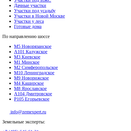
Участки под ИЖС
Дачные участки
Участки под усадьбу
Участки в Новой Москве
Участки у леса
Готовые дома
По направлению шоссе
М5
Новорязанское
A101
Калужское
М3
Киевское
М1
Минское
М2
Симферопольское
М10
Ленинградское
М9
Новорижское
М4
Каширское
М8
Ярославское
A104
Дмитровское
P105
Егорьевское
info@zemexpert.ru
Земельные эксперты: