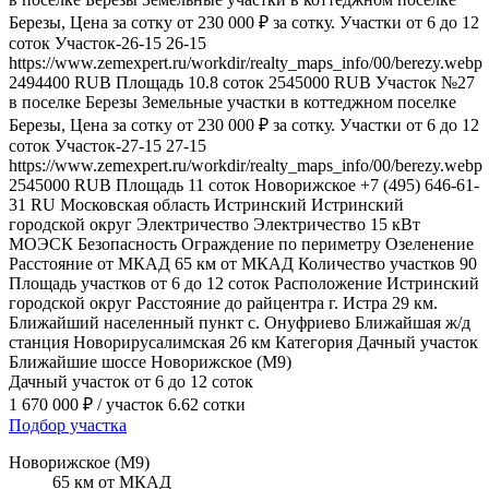
Березы, Цена за сотку от 230 000 ₽ за сотку. Участки от 6 до 12
соток
Участок-26-15
26-15
https://www.zemexpert.ru/workdir/realty_maps_info/00/berezy.webp
2494400
RUB
Площадь
10.8
соток
2545000
RUB
Участок №27
в поселке Березы
Земельные участки в коттеджном поселке
Березы, Цена за сотку от 230 000 ₽ за сотку. Участки от 6 до 12
соток
Участок-27-15
27-15
https://www.zemexpert.ru/workdir/realty_maps_info/00/berezy.webp
2545000
RUB
Площадь
11
соток
Новорижское
+7 (495) 646-61-
31
RU
Московская область
Истринский
Истринский
городской округ
Электричество
Электричество 15 кВт
МОЭСК
Безопасность
Ограждение по периметру
Озеленение
Расстояние от МКАД
65 км от МКАД
Количество участков
90
Площадь участков
от 6 до 12 соток
Расположение
Истринский
городской округ
Расстояние до райцентра
г. Истра 29 км.
Ближайший населенный пункт
c. Онуфриево
Ближайшая ж/д
станция
Новорирусалимская 26 км
Категория
Дачный участок
Ближайшие шоссе
Новорижское (М9)
Дачный участок
от 6 до 12 соток
1 670 000 ₽
/ участок 6.62 сотки
Подбор участка
Новорижское (М9)
65 км от МКАД