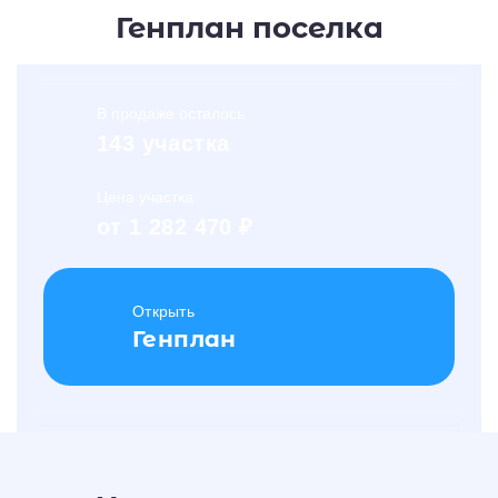
Генплан поселка
В продаже осталось
143 участка
Цена участка
от 1 282 470 ₽
Открыть
Генплан