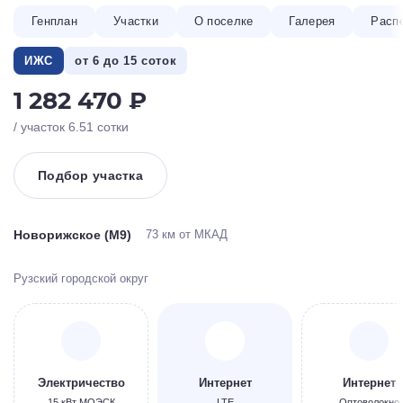
Генплан
Участки
О поселке
Галерея
Расп
ИЖС
от 6 до 15 соток
1 282 470 ₽
/ участок 6.51 сотки
Подбор участка
Новорижское (М9)
73 км от МКАД
Рузский городской округ
Электричество
Интернет
Интернет
15 кВт МОЭСК
LTE
Оптоволокно